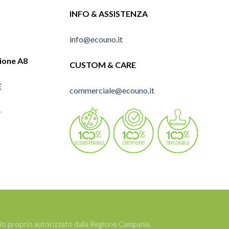
INFO & ASSISTENZA
info@ecouno.it
lione A8
CUSTOM & CARE
E
commerciale@ecouno.it
1
i
ggio proprio autorizzato dalla Regione Campania