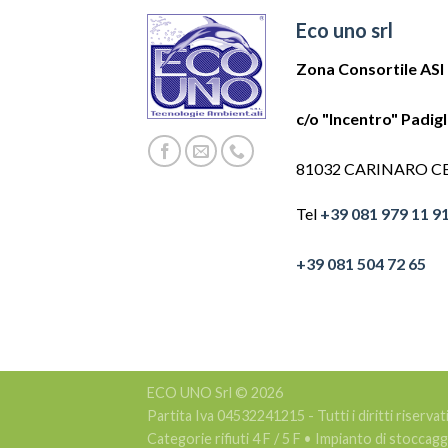
Eco uno srl
Zona Consortile ASI
c/o "Incentro" Padig
81032 CARINARO C
Tel
+39 081 979 11 9
+39 081 504 72 65
ECO UNO Srl © 2026
Partita Iva 04532241215 - Tutti i diritti riservat
Categorie rifiuti 4 F / 5 F • Impianto di stocca