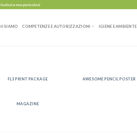
ricolosi e non pericolosi
HI SIAMO
COMPETENZE E AUTORIZZAZIONI
IGIENE E AMBIENTE
FL3 PRINT PACKAGE
AWESOME PENCIL POSTER
MAGAZINE