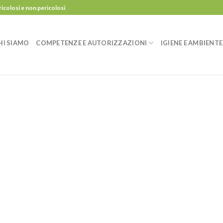
ricolosi e non pericolosi
HI SIAMO
COMPETENZE E AUTORIZZAZIONI
IGIENE E AMBIENTE