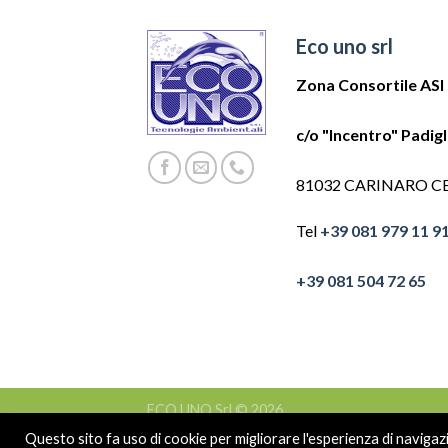
Eco uno srl
Zona Consortile ASI
c/o "Incentro" Padig
81032 CARINARO C
Tel
+39 081 979 11 9
+39 081 504 72 65
ECO UNO Srl © 2026
Partita Iva 04532241215 - Tutti i diritti riservat
Questo sito fa uso di cookie per migliorare l'esperienza di navigazio