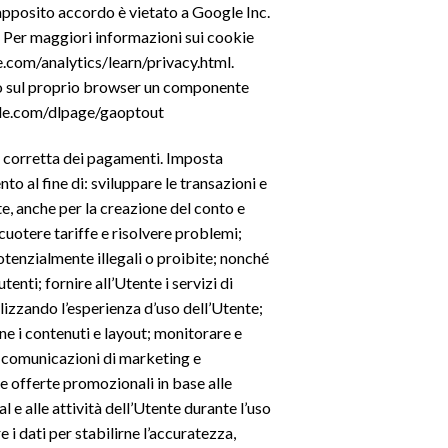
 apposito accordo è vietato a Google Inc.
izi. Per maggiori informazioni sui cookie
.com/analytics/learn/privacy.html.
ndo sul proprio browser un componente
ogle.com/dlpage/gaoptout
e corretta dei pagamenti. Imposta
 al fine di: sviluppare le transazioni e
nte, anche per la creazione del conto e
cuotere tariffe e risolvere problemi;
 potenzialmente illegali o proibite; nonché
utenti; fornire all’Utente i servizi di
alizzando l’esperienza d’uso dell’Utente;
rne i contenuti e layout; monitorare e
re comunicazioni di marketing e
e offerte promozionali in base alle
e alle attività dell’Utente durante l’uso
e i dati per stabilirne l’accuratezza,