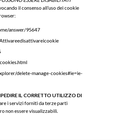
evocando il consenso all’uso dei cookie
browser:
rome/answer/95647
/Attivareedisattivareicookie
5
cookies.html
-explorer/delete-manage-cookies#ie=ie-
PEDIRE IL CORRETTO UTILIZZO DI
are i servizi forniti da terze parti
o non essere visualizzabili.