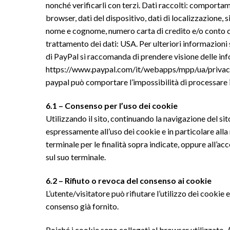
nonché verificarli con terzi. Dati raccolti: comportame
browser, dati del dispositivo, dati di localizzazione, 
nome e cognome, numero carta di credito e/o conto co
trattamento dei dati: USA. Per ulteriori informazioni s
di PayPal si raccomanda di prendere visione delle in
https://www.paypal.com/it/webapps/mpp/ua/privacy-fu
paypal può comportare l’impossibilità di processare i 
6.1 – Consenso per l’uso dei cookie
Utilizzando il sito, continuando la navigazione del si
espressamente all’uso dei cookie e in particolare alla 
terminale per le finalità sopra indicate, oppure all’a
sul suo terminale.
6.2 – Rifiuto o revoca del consenso ai cookie
L’utente/visitatore può rifiutare l’utilizzo dei cooki
consenso già fornito.
Poiché i cookie sono collegati al browser utilizzato,