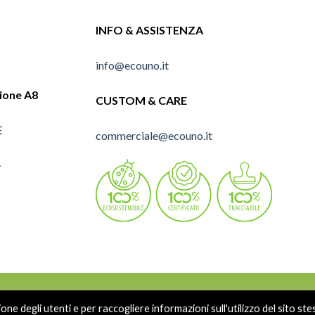
INFO & ASSISTENZA
info@ecouno.it
lione A8
CUSTOM & CARE
E
commerciale@ecouno.it
1
i
ne degli utenti e per raccogliere informazioni sull'utilizzo del sito ste