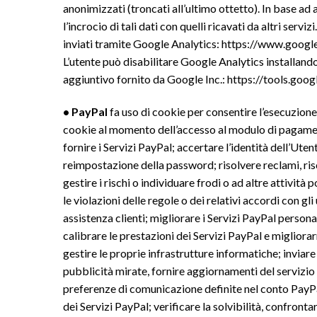
anonimizzati (troncati all’ultimo ottetto). In base ad
l’incrocio di tali dati con quelli ricavati da altri serv
inviati tramite Google Analytics: https://www.google
L’utente può disabilitare Google Analytics installa
aggiuntivo fornito da Google Inc.: https://tools.go
• PayPal
fa uso di cookie per consentire l’esecuzion
cookie al momento dell’accesso al modulo di pagamento
fornire i Servizi PayPal; accertare l’identità dell’Ute
reimpostazione della password; risolvere reclami, ris
gestire i rischi o individuare frodi o ad altre attività
le violazioni delle regole o dei relativi accordi con gli 
assistenza clienti; migliorare i Servizi PayPal person
calibrare le prestazioni dei Servizi PayPal e migliora
gestire le proprie infrastrutture informatiche; invia
pubblicità mirate, fornire aggiornamenti del servizio 
preferenze di comunicazione definite nel conto PayPal 
dei Servizi PayPal; verificare la solvibilità, confrontar