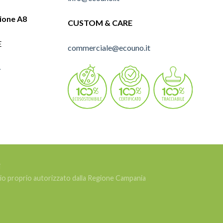
lione A8
CUSTOM & CARE
E
commerciale@ecouno.it
1
i
ggio proprio autorizzato dalla Regione Campania