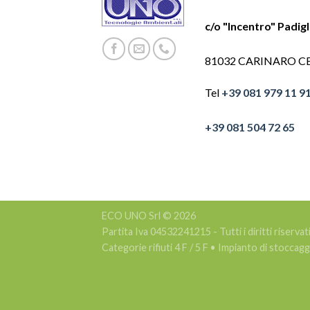
c/o "Incentro" Padig
81032 CARINARO C
Tel
+39 081 979 11 9
+39 081 504 72 65
ECO UNO Srl © 2026
Partita Iva 04532241215 - Tutti i diritti riservat
Categorie rifiuti 4 F / 5 F • Impianto di stocca