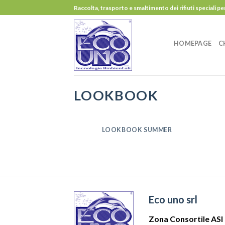
Skip
Raccolta, trasporto e smaltimento dei rifiuti speciali pe
to
content
HOMEPAGE
C
LOOKBOOK
LOOKBOOK SUMMER
Eco uno srl
Zona Consortile ASI