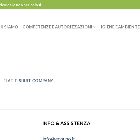
ricolosi e non pericolosi
HI SIAMO
COMPETENZE E AUTORIZZAZIONI
IGIENE E AMBIENTE
FLAT T-SHIRT COMPANY
INFO & ASSISTENZA
info@ecouno.it